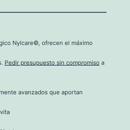
úngico Nylcare©, ofrecen el máximo
s.
Pedir presupuesto sin compromiso
a
camente avanzados que aportan
vita