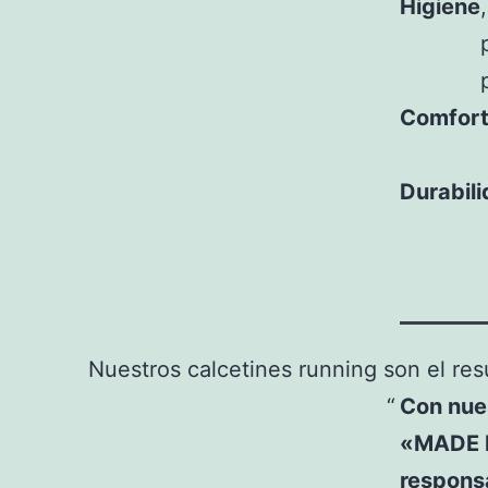
Higiene
Comfor
Durabil
Nuestros calcetines running son el res
Con nue
«MADE I
respons