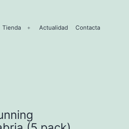
Tienda
Actualidad
Contacta
rir
Abrir
el
nú
menú
unning
bria (5 pack)