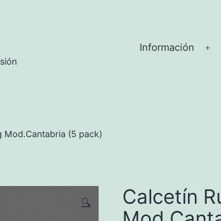
Información
Ab
sión
el
me
g Mod.Cantabria (5 pack)
Calcetín R
🔍
Mod.Canta