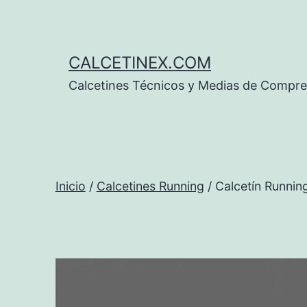
Saltar
al
contenido
CALCETINEX.COM
Calcetines Técnicos y Medias de Compre
Inicio
/
Calcetines Running
/ Calcetín Runnin