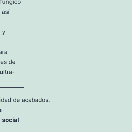
-fúngico
 así
 y
ara
res de
ultra-
lidad de acabados.
a
 social