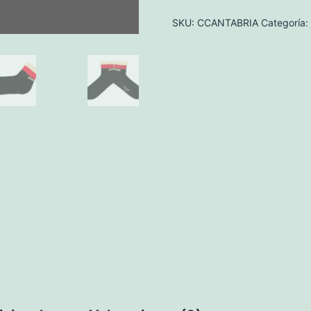
(5
pack)
SKU:
CCANTABRIA
Categoría:
cantidad