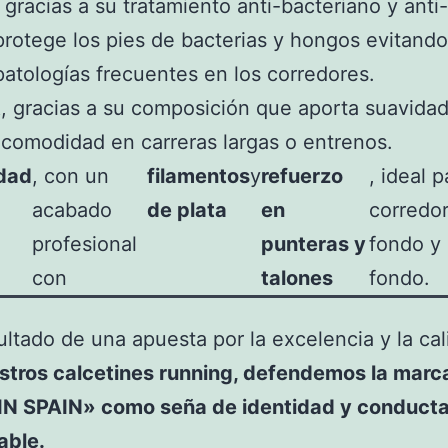
, gracias a su tratamiento anti-bacteriano y anti
protege los pies de bacterias y hongos evitando
patologías frecuentes en los corredores.
t
, gracias a su composición que aporta suavidad
comodidad en carreras largas o entrenos.
idad
, con un
filamentos
y
refuerzo
, ideal p
acabado
de plata
en
corredo
profesional
punteras y
fondo y 
con
talones
fondo.
ultado de una apuesta por la excelencia y la ca
stros calcetines running, defendemos la marc
N SPAIN» como seña de identidad y conducta
able.