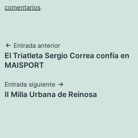
comentarios
.
Navegación
Entrada anterior
El Triatleta Sergio Correa confía en
de
MAISPORT
entradas
Entrada siguiente
II Milla Urbana de Reinosa